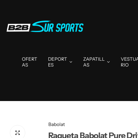
OFERT
DEPORT
ZAPATILL
VESTU
AS
ES
AS
RIO
Babolat
Raqueta Babolat Pure Driv