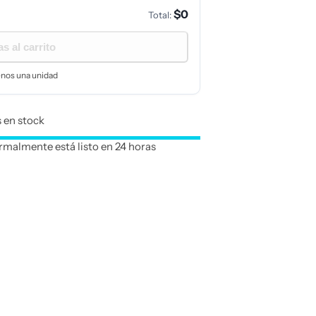
$0
Total:
s al carrito
enos una unidad
 en stock
malmente está listo en 24 horas