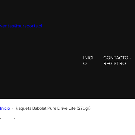
S
a
l
ventas@sursports.cl
t
a
r
a
l
INICI
CONTACTO -
O
REGISTRO
c
o
n
t
e
n
Inicio
Raqueta Babolat Pure Drive Lite (270gr)
i
d
o