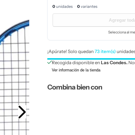
f
0
unidad
es
·
0
variante
s
e
Agregar toda
r
Selecciona al m
t
¡Apúrate! Solo quedan
73 item(s)
unidades
a
Recogida disponible en
Las Condes.
Nor
Ver información de la tienda
Combina bien con