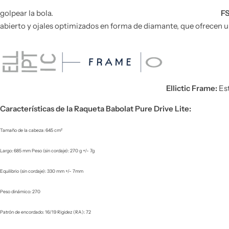
golpear la bola.
FS
abierto y ojales optimizados en forma de diamante, que ofrecen 
Ellictic Frame:
Est
Características de la Raqueta Babolat Pure Drive Lite:
Tamaño de la cabeza: 645 cm²
Largo: 685 mm Peso (sin cordaje): 270 g +/- 7g
Equilibrio (sin cordaje): 330 mm +/- 7mm
Peso dinámico: 270
Patrón de encordado: 16/19 Rigidez (RA): 72