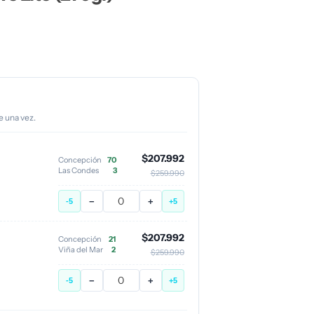
e una vez.
$207.992
Concepción
70
Las Condes
3
$259.990
−
+
-5
+5
$207.992
Concepción
21
Viña del Mar
2
$259.990
−
+
-5
+5